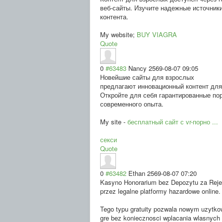
веб-сайты. Изучите надежные источник
контента.
My website;
BUY VIAGRA
Quote
0
#63483
Nancy
2569-08-07 09:05
Новейшие сайты для взрослых
предлагают инновационный контент для
Откройте для себя гарантированные по
современного опыта.
My site -
бесплатный сайт с vr-порно ...
секси
Quote
0
#63482
Ethan
2569-08-07 07:20
Kasyno Honorarium bez Depozytu za Rejest
przez legalne platformy hazardowe online.
Tego typu gratuity pozwala nowym uzytk
gre bez koniecznosci wplacania wlasnych