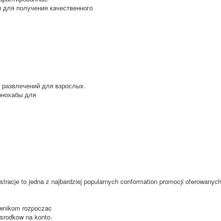
и для получения качественного
 развлечений для взрослых.
рнохабы для
racje to jedna z najbardziej popularnych conformation promocji oferowanyc
ownikom rozpoczac
 srodkow na konto.