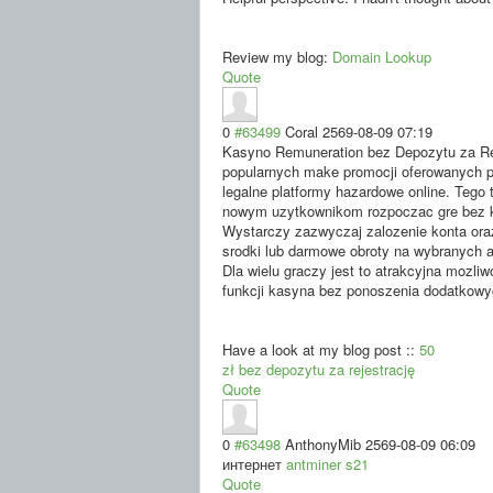
Review my blog:
Domain Lookup
Quote
0
#63499
Coral
2569-08-09 07:19
Kasyno Remuneration bez Depozytu za Reje
popularnych make promocji oferowanych 
legalne platformy hazardowe online. Tego 
nowym uzytkownikom rozpoczac gre bez k
Wystarczy zazwyczaj zalozenie konta or
srodki lub darmowe obroty na wybranych 
Dla wielu graczy jest to atrakcyjna mozli
funkcji kasyna bez ponoszenia dodatkowy
Have a look at my blog post ::
50
zł bez depozytu za rejestrację
Quote
0
#63498
AnthonyMib
2569-08-09 06:09
интернет
antminer s21
Quote