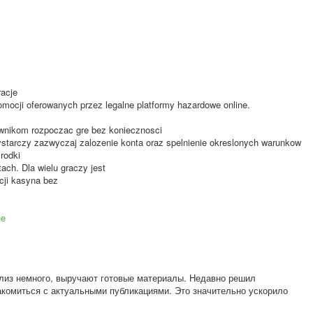
acje
romocji oferowanych przez legalne platformy hazardowe online.
wnikom rozpoczac gre bez koniecznosci
starczy zazwyczaj zalozenie konta oraz spelnienie okreslonych warunkow
rodki
ch. Dla wielu graczy jest
cji kasyna bez
ne
лиз немного, выручают готовые материалы. Недавно решил
акомиться с актуальными публикациями. Это значительно ускорило