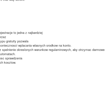
stracje to jedna z najbardziej
przez
typu gratuity pozwala
oniecznosci wplacania wlasnych srodkow na konto.
az spelnienie okreslonych warunkow regulaminowych, aby otrzymac darmowe
automatach.
wosc sprawdzenia
ch kosztow.