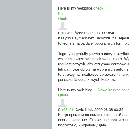
Here is my webpage
check
that
Quote
0
#63492
Agnes
2569-08-08 13:46
Kasyno Payment bez Depozytu za Rejestr
to jedna z najbardziej popularnych form p
Tego typu gratuity pozwala nowym uzytko
wplacania wlasnych srodkow na konto. Wy
regulaminowych, aby otrzymac darmowe s
lub darmowe obroty na wybranych automata
to atrakcyjna mozliwosc sprawdzenia funk
ponoszenia dodatkowych kosztow.
Here is my web blog ...
Nowe kasyno onli
Quote
0
#63491
DavidThick
2569-08-08 03:35
Когда времени на самостоятельный ана
воспользоваться Ставки на спорт и озн
подготовку к игровому дню.