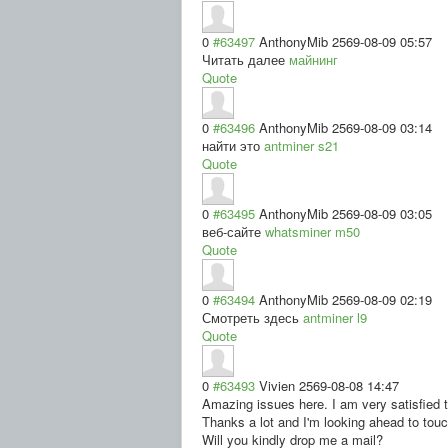
0
#63497
AnthonyMib
2569-08-09 05:57
Читать далее
майнинг
Quote
0
#63496
AnthonyMib
2569-08-09 03:14
найти это
antminer s21
Quote
0
#63495
AnthonyMib
2569-08-09 03:05
веб-сайте
whatsminer m50
Quote
0
#63494
AnthonyMib
2569-08-09 02:19
Смотреть здесь
antminer l9
Quote
0
#63493
Vivien
2569-08-08 14:47
Amazing issues here. I am very satisfied 
Thanks a lot and I'm looking ahead to tou
Will you kindly drop me a mail?