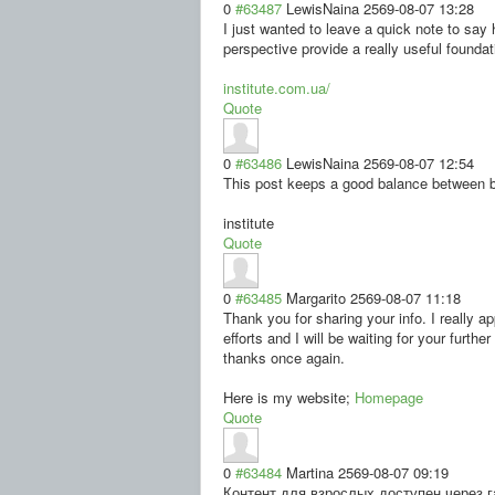
0
#63487
LewisNaina
2569-08-07 13:28
I just wanted to leave a quick note to say 
perspective provide a really useful foundat
institute.com.ua/
Quote
0
#63486
LewisNaina
2569-08-07 12:54
This post keeps a good balance between bei
institute
Quote
0
#63485
Margarito
2569-08-07 11:18
Thank you for sharing your info. I really a
efforts and I will be waiting for your further
thanks once again.
Here is my website;
Homepage
Quote
0
#63484
Martina
2569-08-07 09:19
Контент для взрослых доступен через 