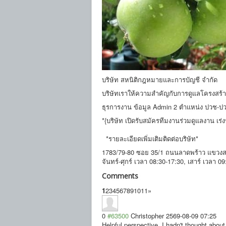
บริษัท สหนิติกฎหมายและการบัญชี จำกัด
บริษัทเราให้ความสำคัญกับการดูแลโครงสร้
ธุรการงาน ข้อมูล Admin 2 ตำแหน่ง ปวช-ปวส 
*{บริษัท เปิดรับสมัครทีมงานร่วมดูแลงาน เร่งร
*รายละเอียดเพิ่มเติมติดต่อบริษัท*
1783/79-80 ซอย 35/1 ถนนลาดพร้าว แขวง
จันทร์-ศุกร์ เวลา 08:30-17:30, เสาร์ เวลา 0
Comments
1
2
3
4
5
6
7
8
9
10
11
»
0
#63500
Christopher
2569-08-09 07:25
Helpful perspective. I hadn't thought about 