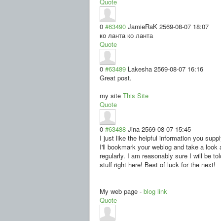
Quote
0
#63490
JamieRaK
2569-08-07 18:07
ко ланта ко ланта
Quote
0
#63489
Lakesha
2569-08-07 16:16
Great post.
my site
This Site
Quote
0
#63488
Jina
2569-08-07 15:45
I just like the helpful information you suppl
I'll bookmark your weblog and take a look a
regularly. I am reasonably sure I will be tol
stuff right here! Best of luck for the next!
My web page -
blog link
Quote